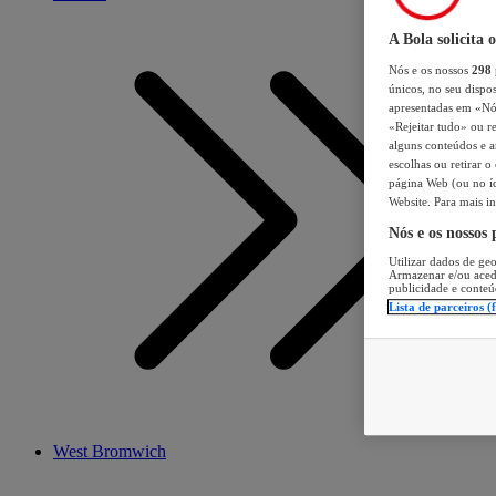
A Bola solicita 
Nós e os nossos
298
únicos, no seu dispos
apresentadas em «Nós 
«Rejeitar tudo» ou re
alguns conteúdos e an
escolhas ou retirar 
página Web (ou no íc
Website. Para mais in
Nós e os nossos
Utilizar dados de geo
Armazenar e/ou aced
publicidade e conteú
Lista de parceiros (
West Bromwich