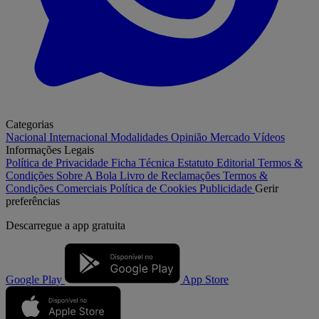
Categorias
Nacional
Internacional
Modalidades
Opinião
Mercado
Vídeos
Informações Legais
Política de Privacidade
Ficha Técnica
Estatuto Editorial
Termos &
Condições
Sobre A Bola
Livro de Reclamações
Termos &
Condições Comerciais
Política de Cookies
Publicidade
Gerir
preferências
Descarregue a
app gratuita
Google Play
App Store