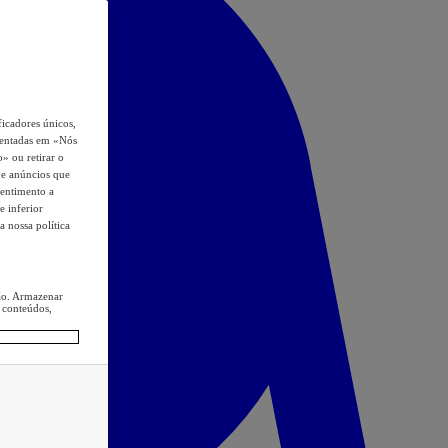
icadores únicos,
esentadas em «Nós
o» ou retirar o
s e anúncios que
sentimento a
e inferior
a nossa política
ção. Armazenar
 conteúdos,