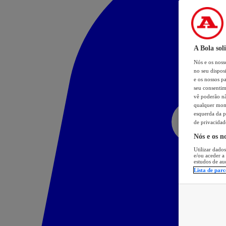
A Bola sol
Nós e os nos
no seu dispos
e os nossos pa
seu consentim
vê poderão não
qualquer mome
esquerda da p
de privacidad
Nós e os n
Utilizar dados
e/ou aceder a
estudos de au
Lista de parc