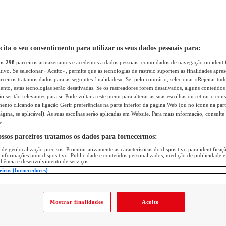
icita o seu consentimento para utilizar os seus dados pessoais para:
sos
298
parceiros armazenamos e acedemos a dados pessoais, como dados de navegação ou identif
itivo. Se selecionar «Aceito», permite que as tecnologias de rastreio suportem as finalidades apr
rceiros tratamos dados para as seguintes finalidades». Se, pelo contrário, selecionar «Rejeitar tud
ento, estas tecnologias serão desativadas. Se os rastreadores forem desativados, alguns conteúdo
 ser tão relevantes para si. Pode voltar a este menu para alterar as suas escolhas ou retirar o con
nto clicando na ligação Gerir preferências na parte inferior da página Web (ou no ícone na part
ágina, se aplicável). As suas escolhas serão aplicadas em Website. Para mais informação, consulte 
e.
ossos parceiros tratamos os dados para fornecermos:
 de geolocalização precisos. Procurar ativamente as características do dispositivo para identifica
 informações num dispositivo. Publicidade e conteúdos personalizados, medição de publicidade e
diência e desenvolvimento de serviços.
eiros (fornecedores)
Mostrar finalidades
Aceito