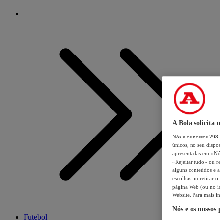
A Bola solicita 
Nós e os nossos
298
únicos, no seu dispos
apresentadas em «Nós 
«Rejeitar tudo» ou re
alguns conteúdos e an
escolhas ou retirar 
página Web (ou no íc
Website. Para mais in
Nós e os nossos
Futebol