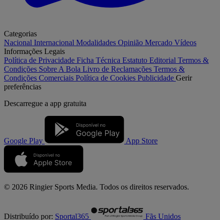
Categorias
Nacional
Internacional
Modalidades
Opinião
Mercado
Vídeos
Informações Legais
Política de Privacidade
Ficha Técnica
Estatuto Editorial
Termos &
Condições
Sobre A Bola
Livro de Reclamações
Termos &
Condições Comerciais
Política de Cookies
Publicidade
Gerir
preferências
Descarregue a
app gratuita
Google Play
App Store
© 2026 Ringier Sports Media. Todos os direitos reservados.
Distribuído por:
Sportal365
Fãs Unidos