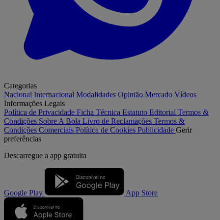
Categorias
Nacional
Internacional
Modalidades
Opinião
Mercado
Vídeos
Informações Legais
Política de Privacidade
Ficha Técnica
Estatuto Editorial
Termos &
Condições
Sobre A Bola
Livro de Reclamações
Termos &
Condições Comerciais
Política de Cookies
Publicidade
Gerir
preferências
Descarregue a
app gratuita
Google Play
App Store