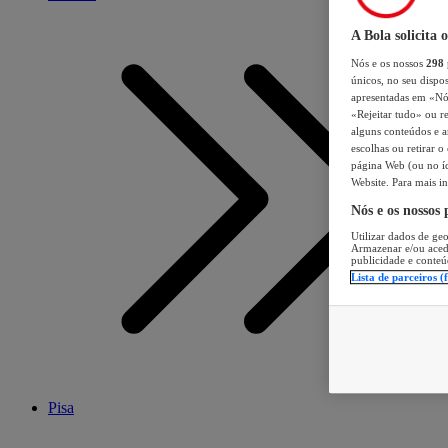
A Bola solicita 
Nós e os nossos
298
únicos, no seu dispos
apresentadas em «Nós 
«Rejeitar tudo» ou re
alguns conteúdos e an
escolhas ou retirar 
página Web (ou no íc
Website. Para mais in
Nós e os nossos
Utilizar dados de geo
Armazenar e/ou aced
publicidade e conteú
Lista de parceiros (
Pisa