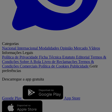
Categorias
Nacional
Internacional
Modalidades
Opinião
Mercado
Vídeos
Informações Legais
Política de Privacidade
Ficha Técnica
Estatuto Editorial
Termos &
Condições
Sobre A Bola
Livro de Reclamações
Termos &
Condições Comerciais
Política de Cookies
Publicidade
Gerir
preferências
Descarregue a
app gratuita
Google Play
App Store