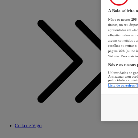
A Bola solicita 
Nós e os nossos
298
únicos, no seu dispos
apresentadas em «Nós 
«Rejeitar tudo» ou re
alguns conteúdos e an
escolhas ou retirar 
página Web (ou no íc
Website. Para mais in
Nós e os nossos
Utilizar dados de geo
Armazenar e/ou aced
publicidade e conteú
Lista de parceiros (
Celta de Vigo