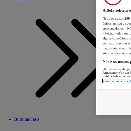
A Bola solicita 
Nós e os nossos
298
únicos, no seu dispos
apresentadas em «Nós 
«Rejeitar tudo» ou re
alguns conteúdos e an
escolhas ou retirar 
página Web (ou no íc
Website. Para mais in
Nós e os nossos
Utilizar dados de geo
Armazenar e/ou aced
publicidade e conteú
Lista de parceiros (
Burkina Faso