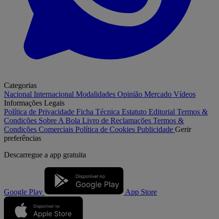
Categorias
Nacional
Internacional
Modalidades
Opinião
Mercado
Vídeos
Informações Legais
Política de Privacidade
Ficha Técnica
Estatuto Editorial
Termos &
Condições
Sobre A Bola
Livro de Reclamações
Termos &
Condições Comerciais
Política de Cookies
Publicidade
Gerir
preferências
Descarregue a
app gratuita
Google Play
App Store