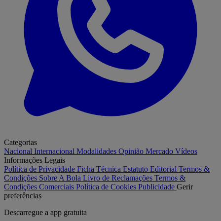
Categorias
Nacional
Internacional
Modalidades
Opinião
Mercado
Vídeos
Informações Legais
Política de Privacidade
Ficha Técnica
Estatuto Editorial
Termos &
Condições
Sobre A Bola
Livro de Reclamações
Termos &
Condições Comerciais
Política de Cookies
Publicidade
Gerir
preferências
Descarregue a
app gratuita