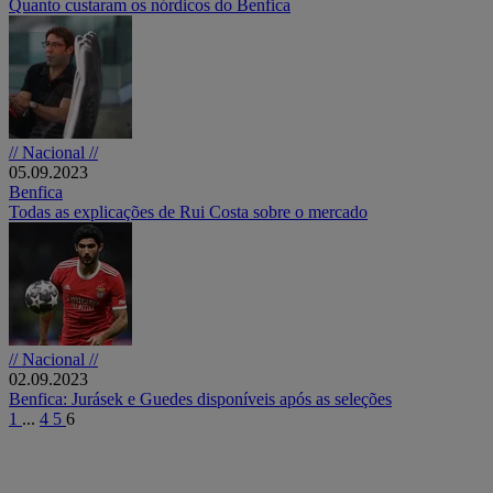
Quanto custaram os nórdicos do Benfica
// Nacional //
05.09.2023
Benfica
Todas as explicações de Rui Costa sobre o mercado
// Nacional //
02.09.2023
Benfica: Jurásek e Guedes disponíveis após as seleções
1
...
4
5
6