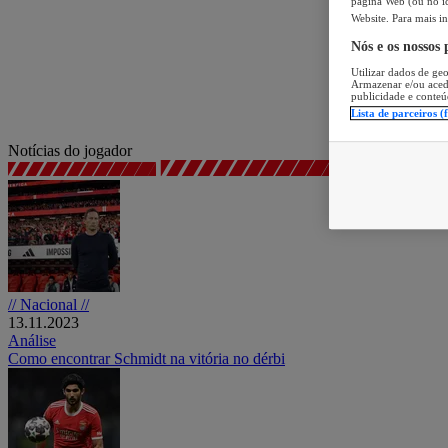
página Web (ou no íc
Website. Para mais in
Nós e os nossos
Utilizar dados de geo
Armazenar e/ou aced
publicidade e conteú
Lista de parceiros (
Notícias do jogador
// Nacional //
13.11.2023
Análise
Como encontrar Schmidt na vitória no dérbi