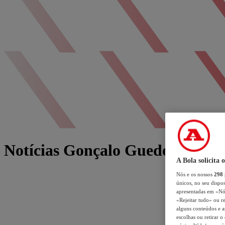
Notícias Gonçalo Guedes
A Bola solicita 
Nós e os nossos
298
únicos, no seu dispos
apresentadas em «Nós 
«Rejeitar tudo» ou re
alguns conteúdos e an
escolhas ou retirar 