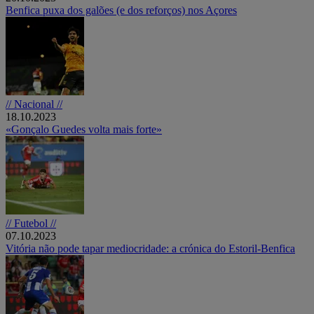
Benfica puxa dos galões (e dos reforços) nos Açores
// Nacional //
18.10.2023
«Gonçalo Guedes volta mais forte»
// Futebol //
07.10.2023
Vitória não pode tapar mediocridade: a crónica do Estoril-Benfica