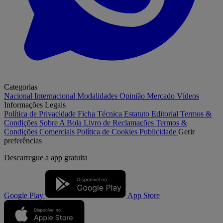
Categorias
Nacional
Internacional
Modalidades
Opinião
Mercado
Vídeos
Informações Legais
Política de Privacidade
Ficha Técnica
Estatuto Editorial
Termos &
Condições
Sobre A Bola
Livro de Reclamações
Termos &
Condições Comerciais
Política de Cookies
Publicidade
Gerir
preferências
Descarregue a
app gratuita
Google Play
App Store