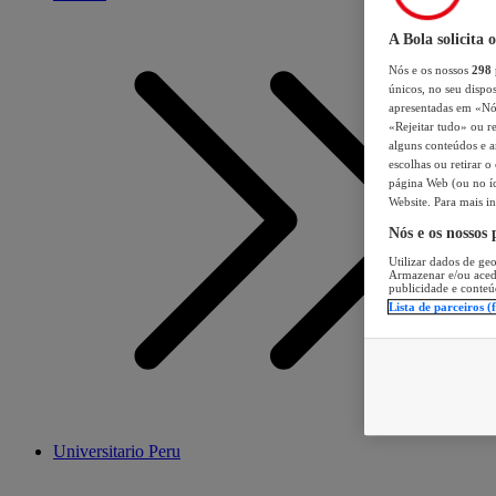
A Bola solicita 
Nós e os nossos
298
únicos, no seu dispos
apresentadas em «Nós 
«Rejeitar tudo» ou re
alguns conteúdos e an
escolhas ou retirar 
página Web (ou no íc
Website. Para mais in
Nós e os nossos
Utilizar dados de geo
Armazenar e/ou aced
publicidade e conteú
Lista de parceiros (
Universitario Peru