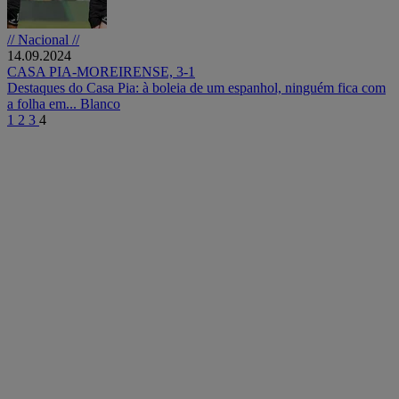
// Nacional //
14.09.2024
CASA PIA-MOREIRENSE, 3-1
Destaques do Casa Pia: à boleia de um espanhol, ninguém fica com
a folha em... Blanco
1
2
3
4