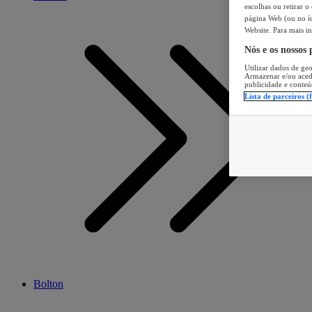
escolhas ou retirar 
página Web (ou no íc
Website. Para mais in
Nós e os nossos
Utilizar dados de geo
Armazenar e/ou aced
publicidade e conteú
Lista de parceiros (
Bolton