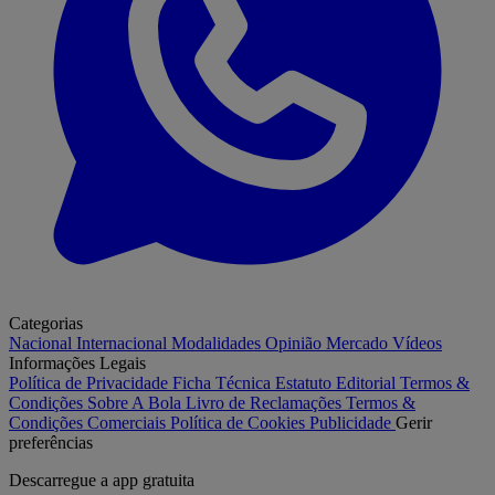
Categorias
Nacional
Internacional
Modalidades
Opinião
Mercado
Vídeos
Informações Legais
Política de Privacidade
Ficha Técnica
Estatuto Editorial
Termos &
Condições
Sobre A Bola
Livro de Reclamações
Termos &
Condições Comerciais
Política de Cookies
Publicidade
Gerir
preferências
Descarregue a
app gratuita