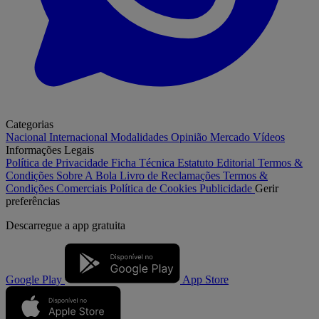
Categorias
Nacional
Internacional
Modalidades
Opinião
Mercado
Vídeos
Informações Legais
Política de Privacidade
Ficha Técnica
Estatuto Editorial
Termos &
Condições
Sobre A Bola
Livro de Reclamações
Termos &
Condições Comerciais
Política de Cookies
Publicidade
Gerir
preferências
Descarregue a
app gratuita
Google Play
App Store