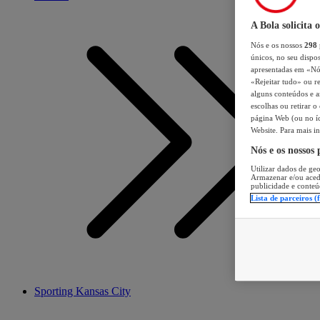
A Bola solicita 
Nós e os nossos
298
únicos, no seu dispos
apresentadas em «Nós 
«Rejeitar tudo» ou re
alguns conteúdos e an
escolhas ou retirar 
página Web (ou no íc
Website. Para mais in
Nós e os nossos
Utilizar dados de geo
Armazenar e/ou aced
publicidade e conteú
Lista de parceiros (
Sporting Kansas City