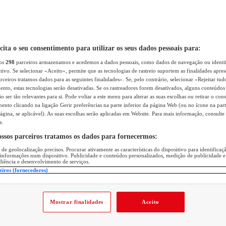
icita o seu consentimento para utilizar os seus dados pessoais para:
sos
298
parceiros armazenamos e acedemos a dados pessoais, como dados de navegação ou identif
itivo. Se selecionar «Aceito», permite que as tecnologias de rastreio suportem as finalidades apr
rceiros tratamos dados para as seguintes finalidades». Se, pelo contrário, selecionar «Rejeitar tud
ento, estas tecnologias serão desativadas. Se os rastreadores forem desativados, alguns conteúdo
 ser tão relevantes para si. Pode voltar a este menu para alterar as suas escolhas ou retirar o con
nto clicando na ligação Gerir preferências na parte inferior da página Web (ou no ícone na part
ágina, se aplicável). As suas escolhas serão aplicadas em Website. Para mais informação, consulte 
e.
ossos parceiros tratamos os dados para fornecermos:
 de geolocalização precisos. Procurar ativamente as características do dispositivo para identifica
 informações num dispositivo. Publicidade e conteúdos personalizados, medição de publicidade e
diência e desenvolvimento de serviços.
eiros (fornecedores)
Mostrar finalidades
Aceito