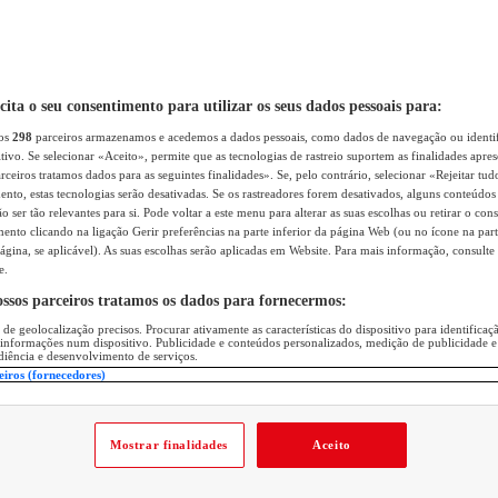
icita o seu consentimento para utilizar os seus dados pessoais para:
sos
298
parceiros armazenamos e acedemos a dados pessoais, como dados de navegação ou identif
itivo. Se selecionar «Aceito», permite que as tecnologias de rastreio suportem as finalidades apr
rceiros tratamos dados para as seguintes finalidades». Se, pelo contrário, selecionar «Rejeitar tud
ento, estas tecnologias serão desativadas. Se os rastreadores forem desativados, alguns conteúdo
 ser tão relevantes para si. Pode voltar a este menu para alterar as suas escolhas ou retirar o con
nto clicando na ligação Gerir preferências na parte inferior da página Web (ou no ícone na part
ágina, se aplicável). As suas escolhas serão aplicadas em Website. Para mais informação, consulte 
e.
ossos parceiros tratamos os dados para fornecermos:
 de geolocalização precisos. Procurar ativamente as características do dispositivo para identifica
 informações num dispositivo. Publicidade e conteúdos personalizados, medição de publicidade e
diência e desenvolvimento de serviços.
eiros (fornecedores)
Mostrar finalidades
Aceito