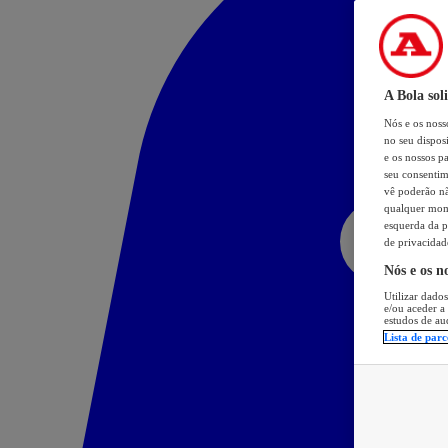
A Bola sol
Nós e os nos
no seu dispos
e os nossos pa
seu consentim
vê poderão não
qualquer mome
esquerda da p
de privacidad
Nós e os n
Utilizar dados
e/ou aceder a
estudos de au
Lista de parc