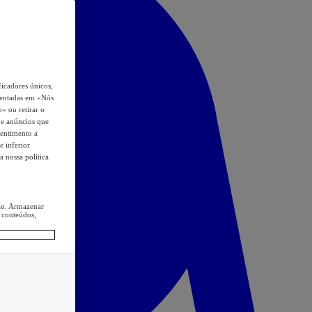
icadores únicos,
esentadas em «Nós
o» ou retirar o
s e anúncios que
sentimento a
e inferior
a nossa política
ção. Armazenar
 conteúdos,