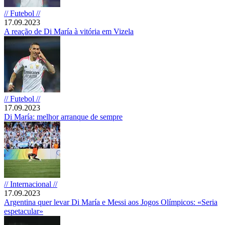
// Futebol //
17.09.2023
A reação de Di María à vitória em Vizela
// Futebol //
17.09.2023
Di María: melhor arranque de sempre
// Internacional //
17.09.2023
Argentina quer levar Di María e Messi aos Jogos Olímpicos: «Seria
espetacular»