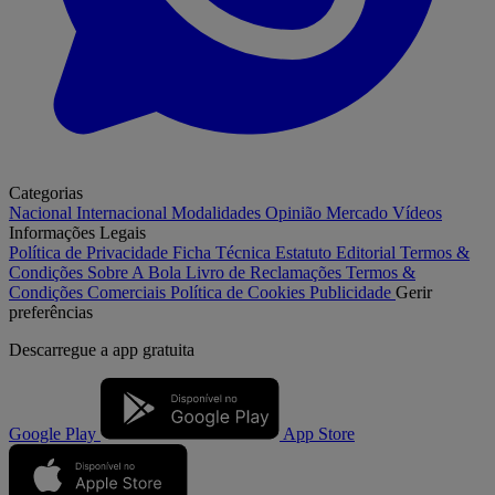
Categorias
Nacional
Internacional
Modalidades
Opinião
Mercado
Vídeos
Informações Legais
Política de Privacidade
Ficha Técnica
Estatuto Editorial
Termos &
Condições
Sobre A Bola
Livro de Reclamações
Termos &
Condições Comerciais
Política de Cookies
Publicidade
Gerir
preferências
Descarregue a
app gratuita
Google Play
App Store