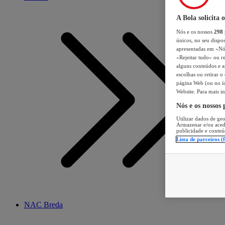
A Bola solicita 
Nós e os nossos
298
únicos, no seu dispos
apresentadas em «Nós 
«Rejeitar tudo» ou re
alguns conteúdos e an
escolhas ou retirar 
página Web (ou no íc
Website. Para mais in
Nós e os nossos
Utilizar dados de geo
Armazenar e/ou aced
publicidade e conteú
Lista de parceiros (
NAC Breda