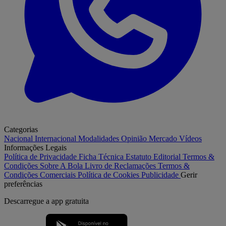
Categorias
Nacional
Internacional
Modalidades
Opinião
Mercado
Vídeos
Informações Legais
Política de Privacidade
Ficha Técnica
Estatuto Editorial
Termos &
Condições
Sobre A Bola
Livro de Reclamações
Termos &
Condições Comerciais
Política de Cookies
Publicidade
Gerir
preferências
Descarregue a
app gratuita