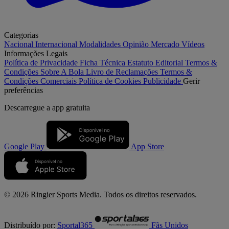
Categorias
Nacional
Internacional
Modalidades
Opinião
Mercado
Vídeos
Informações Legais
Política de Privacidade
Ficha Técnica
Estatuto Editorial
Termos &
Condições
Sobre A Bola
Livro de Reclamações
Termos &
Condições Comerciais
Política de Cookies
Publicidade
Gerir
preferências
Descarregue a
app gratuita
Google Play
App Store
© 2026 Ringier Sports Media. Todos os direitos reservados.
Distribuído por:
Sportal365
Fãs Unidos