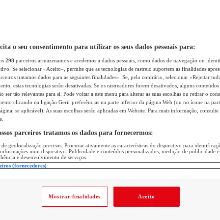
icita o seu consentimento para utilizar os seus dados pessoais para:
sos
298
parceiros armazenamos e acedemos a dados pessoais, como dados de navegação ou identif
itivo. Se selecionar «Aceito», permite que as tecnologias de rastreio suportem as finalidades apr
rceiros tratamos dados para as seguintes finalidades». Se, pelo contrário, selecionar «Rejeitar tud
ento, estas tecnologias serão desativadas. Se os rastreadores forem desativados, alguns conteúdo
 ser tão relevantes para si. Pode voltar a este menu para alterar as suas escolhas ou retirar o con
nto clicando na ligação Gerir preferências na parte inferior da página Web (ou no ícone na part
ágina, se aplicável). As suas escolhas serão aplicadas em Website. Para mais informação, consulte 
e.
ossos parceiros tratamos os dados para fornecermos:
 de geolocalização precisos. Procurar ativamente as características do dispositivo para identifica
 informações num dispositivo. Publicidade e conteúdos personalizados, medição de publicidade e
diência e desenvolvimento de serviços.
eiros (fornecedores)
Mostrar finalidades
Aceito