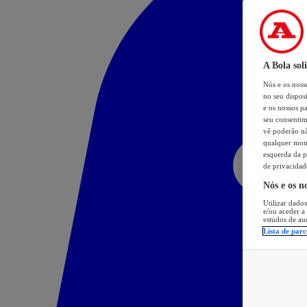
A Bola sol
Nós e os nos
no seu dispos
e os nossos pa
seu consentim
vê poderão não
qualquer mome
esquerda da p
de privacidad
Nós e os n
Utilizar dados
e/ou aceder a
estudos de au
Lista de parc