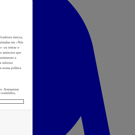
icadores únicos,
esentadas em «Nós
o» ou retirar o
s e anúncios que
sentimento a
e inferior
a nossa política
ção. Armazenar
 conteúdos,