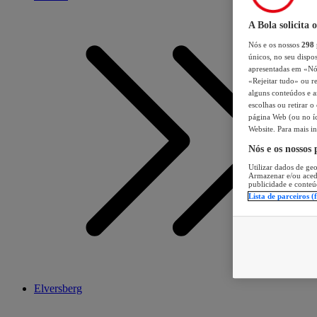
A Bola solicita 
Nós e os nossos
298
únicos, no seu dispos
apresentadas em «Nós 
«Rejeitar tudo» ou re
alguns conteúdos e an
escolhas ou retirar 
página Web (ou no íc
Website. Para mais in
Nós e os nossos
Utilizar dados de geo
Armazenar e/ou aced
publicidade e conteú
Lista de parceiros (
Elversberg