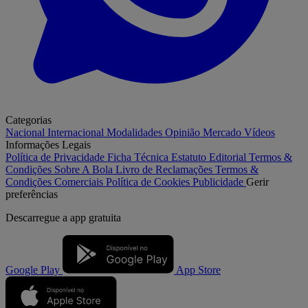
Categorias
Nacional
Internacional
Modalidades
Opinião
Mercado
Vídeos
Informações Legais
Política de Privacidade
Ficha Técnica
Estatuto Editorial
Termos &
Condições
Sobre A Bola
Livro de Reclamações
Termos &
Condições Comerciais
Política de Cookies
Publicidade
Gerir
preferências
Descarregue a
app gratuita
Google Play
App Store