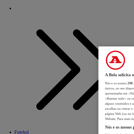
A Bola solicita 
Nós e os nossos
298
únicos, no seu dispos
apresentadas em «Nós 
«Rejeitar tudo» ou re
alguns conteúdos e an
escolhas ou retirar 
página Web (ou no íc
Website. Para mais in
Nós e os nossos
Futebol