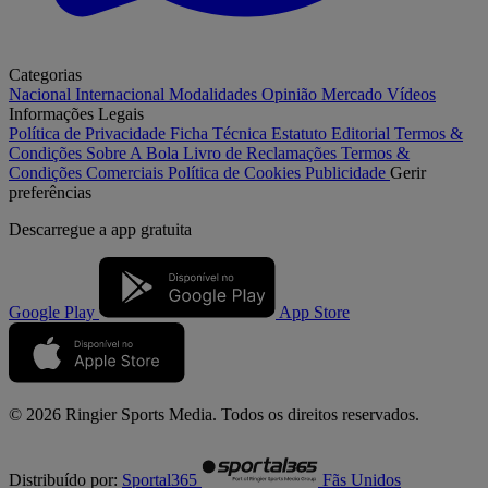
Categorias
Nacional
Internacional
Modalidades
Opinião
Mercado
Vídeos
Informações Legais
Política de Privacidade
Ficha Técnica
Estatuto Editorial
Termos &
Condições
Sobre A Bola
Livro de Reclamações
Termos &
Condições Comerciais
Política de Cookies
Publicidade
Gerir
preferências
Descarregue a
app gratuita
Google Play
App Store
© 2026 Ringier Sports Media. Todos os direitos reservados.
Distribuído por:
Sportal365
Fãs Unidos