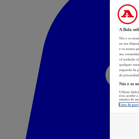
A Bola sol
Nós e os nos
no seu dispos
e os nossos pa
seu consentim
vê poderão não
qualquer mome
esquerda da p
de privacidad
Nós e os n
Utilizar dados
e/ou aceder a
estudos de au
Lista de parc