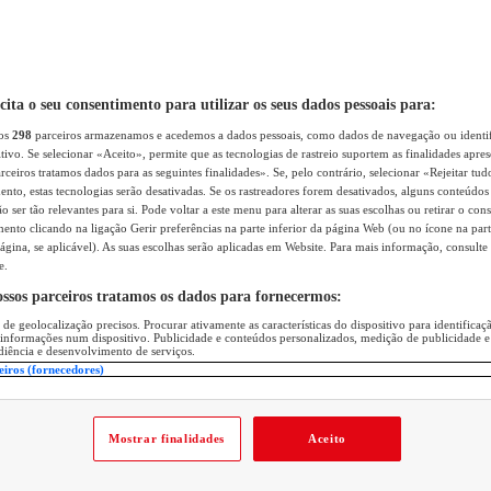
icita o seu consentimento para utilizar os seus dados pessoais para:
sos
298
parceiros armazenamos e acedemos a dados pessoais, como dados de navegação ou identif
itivo. Se selecionar «Aceito», permite que as tecnologias de rastreio suportem as finalidades apr
rceiros tratamos dados para as seguintes finalidades». Se, pelo contrário, selecionar «Rejeitar tud
ento, estas tecnologias serão desativadas. Se os rastreadores forem desativados, alguns conteúdo
 ser tão relevantes para si. Pode voltar a este menu para alterar as suas escolhas ou retirar o con
nto clicando na ligação Gerir preferências na parte inferior da página Web (ou no ícone na part
ágina, se aplicável). As suas escolhas serão aplicadas em Website. Para mais informação, consulte 
e.
ossos parceiros tratamos os dados para fornecermos:
 de geolocalização precisos. Procurar ativamente as características do dispositivo para identifica
 informações num dispositivo. Publicidade e conteúdos personalizados, medição de publicidade e
diência e desenvolvimento de serviços.
eiros (fornecedores)
Mostrar finalidades
Aceito