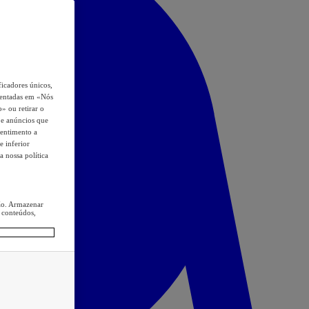
icadores únicos,
esentadas em «Nós
o» ou retirar o
s e anúncios que
sentimento a
e inferior
a nossa política
ção. Armazenar
 conteúdos,