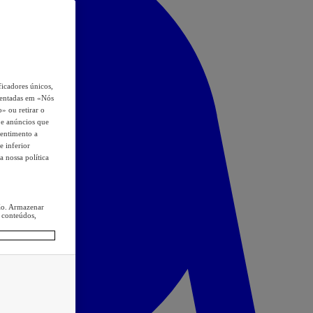
icadores únicos,
esentadas em «Nós
o» ou retirar o
s e anúncios que
sentimento a
e inferior
a nossa política
ção. Armazenar
 conteúdos,