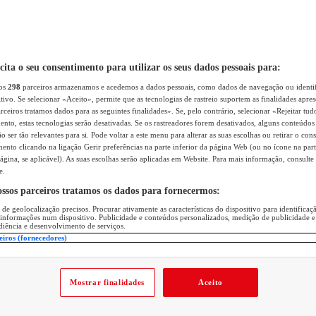
icita o seu consentimento para utilizar os seus dados pessoais para:
sos
298
parceiros armazenamos e acedemos a dados pessoais, como dados de navegação ou identif
itivo. Se selecionar «Aceito», permite que as tecnologias de rastreio suportem as finalidades apr
rceiros tratamos dados para as seguintes finalidades». Se, pelo contrário, selecionar «Rejeitar tud
ento, estas tecnologias serão desativadas. Se os rastreadores forem desativados, alguns conteúdo
 ser tão relevantes para si. Pode voltar a este menu para alterar as suas escolhas ou retirar o con
nto clicando na ligação Gerir preferências na parte inferior da página Web (ou no ícone na part
ágina, se aplicável). As suas escolhas serão aplicadas em Website. Para mais informação, consulte 
e.
ossos parceiros tratamos os dados para fornecermos:
 de geolocalização precisos. Procurar ativamente as características do dispositivo para identifica
 informações num dispositivo. Publicidade e conteúdos personalizados, medição de publicidade e
diência e desenvolvimento de serviços.
eiros (fornecedores)
Mostrar finalidades
Aceito