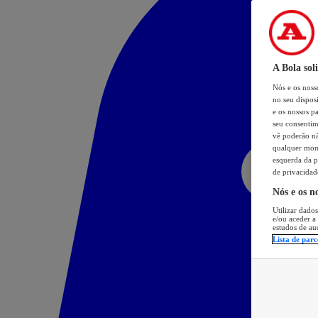
A Bola sol
Nós e os nos
no seu dispos
e os nossos pa
seu consentim
vê poderão não
qualquer mome
esquerda da p
de privacidad
Nós e os n
Utilizar dados
e/ou aceder a
estudos de au
Lista de parc