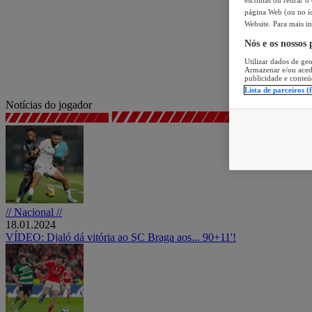
página Web (ou no íc
Website. Para mais in
Nós e os nossos
Utilizar dados de geo
Armazenar e/ou aced
publicidade e conteú
Lista de parceiros (
Notícias do jogador
// Nacional //
18.01.2024
VÍDEO: Djaló dá vitória ao SC Braga aos... 90+11'!