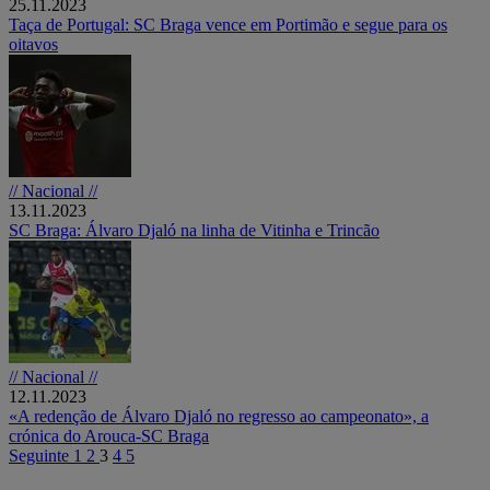
25.11.2023
Taça de Portugal: SC Braga vence em Portimão e segue para os
oitavos
// Nacional //
13.11.2023
SC Braga: Álvaro Djaló na linha de Vitinha e Trincão
// Nacional //
12.11.2023
«A redenção de Álvaro Djaló no regresso ao campeonato», a
crónica do Arouca-SC Braga
Seguinte
1
2
3
4
5