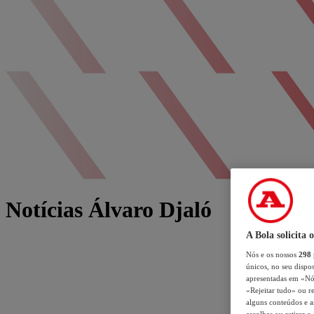
Notícias Álvaro Djaló
A Bola solicita 
Nós e os nossos
298
únicos, no seu dispos
apresentadas em «Nós 
«Rejeitar tudo» ou re
alguns conteúdos e an
escolhas ou retirar 