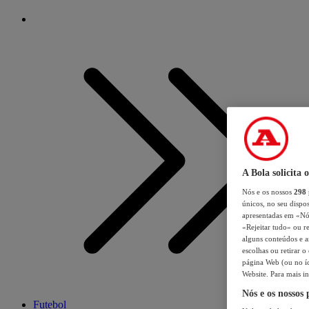
A Bola solicita 
Nós e os nossos
298
únicos, no seu dispos
apresentadas em «Nós 
«Rejeitar tudo» ou re
alguns conteúdos e an
escolhas ou retirar 
página Web (ou no íc
Website. Para mais in
Nós e os nossos
Futebol