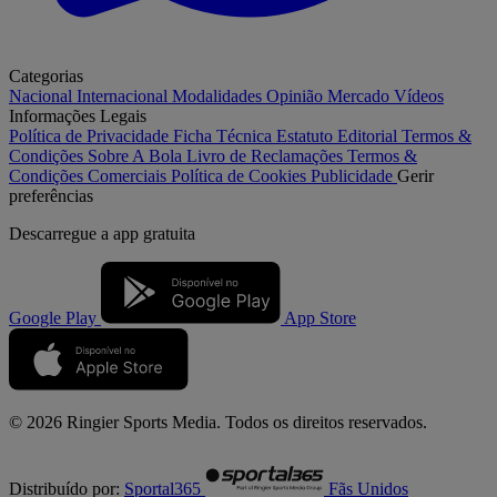
Categorias
Nacional
Internacional
Modalidades
Opinião
Mercado
Vídeos
Informações Legais
Política de Privacidade
Ficha Técnica
Estatuto Editorial
Termos &
Condições
Sobre A Bola
Livro de Reclamações
Termos &
Condições Comerciais
Política de Cookies
Publicidade
Gerir
preferências
Descarregue a
app gratuita
Google Play
App Store
© 2026 Ringier Sports Media. Todos os direitos reservados.
Distribuído por:
Sportal365
Fãs Unidos