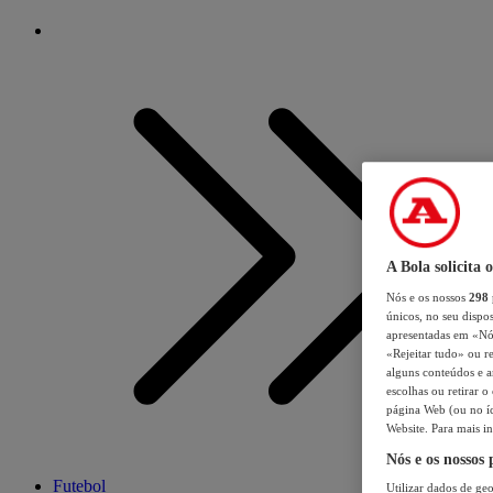
A Bola solicita 
Nós e os nossos
298
únicos, no seu dispos
apresentadas em «Nós 
«Rejeitar tudo» ou re
alguns conteúdos e an
escolhas ou retirar 
página Web (ou no íc
Website. Para mais in
Nós e os nossos
Futebol
Utilizar dados de geo