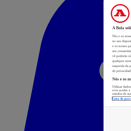
A Bola sol
Nós e os nos
no seu dispos
e os nossos pa
seu consentim
vê poderão não
qualquer mome
esquerda da p
de privacidad
Nós e os n
Utilizar dados
e/ou aceder a
estudos de au
Lista de parc