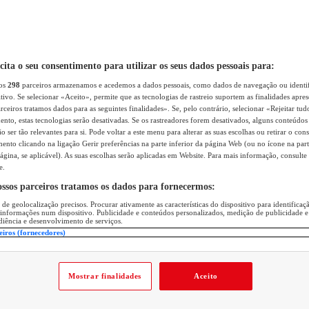
icita o seu consentimento para utilizar os seus dados pessoais para:
sos
298
parceiros armazenamos e acedemos a dados pessoais, como dados de navegação ou identif
itivo. Se selecionar «Aceito», permite que as tecnologias de rastreio suportem as finalidades apr
rceiros tratamos dados para as seguintes finalidades». Se, pelo contrário, selecionar «Rejeitar tud
ento, estas tecnologias serão desativadas. Se os rastreadores forem desativados, alguns conteúdo
 ser tão relevantes para si. Pode voltar a este menu para alterar as suas escolhas ou retirar o con
nto clicando na ligação Gerir preferências na parte inferior da página Web (ou no ícone na part
ágina, se aplicável). As suas escolhas serão aplicadas em Website. Para mais informação, consulte 
e.
ossos parceiros tratamos os dados para fornecermos:
 de geolocalização precisos. Procurar ativamente as características do dispositivo para identifica
 informações num dispositivo. Publicidade e conteúdos personalizados, medição de publicidade e
diência e desenvolvimento de serviços.
eiros (fornecedores)
Mostrar finalidades
Aceito