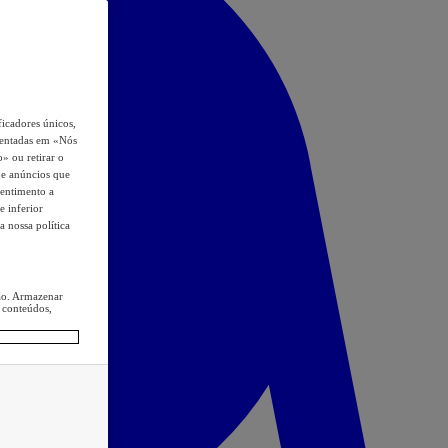
icadores únicos,
esentadas em «Nós
o» ou retirar o
s e anúncios que
sentimento a
e inferior
a nossa política
ção. Armazenar
 conteúdos,