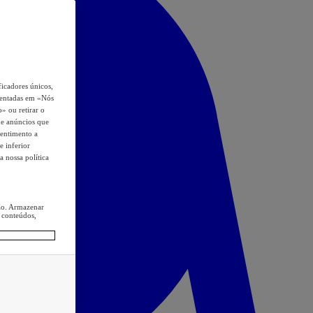
icadores únicos,
esentadas em «Nós
o» ou retirar o
s e anúncios que
sentimento a
e inferior
a nossa política
ção. Armazenar
 conteúdos,