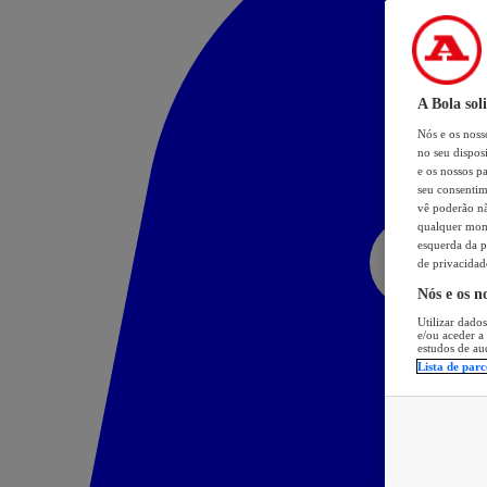
A Bola sol
Nós e os nos
no seu dispos
e os nossos pa
seu consentim
vê poderão não
qualquer mome
esquerda da p
de privacidad
Nós e os n
Utilizar dados
e/ou aceder a
estudos de au
Lista de parc