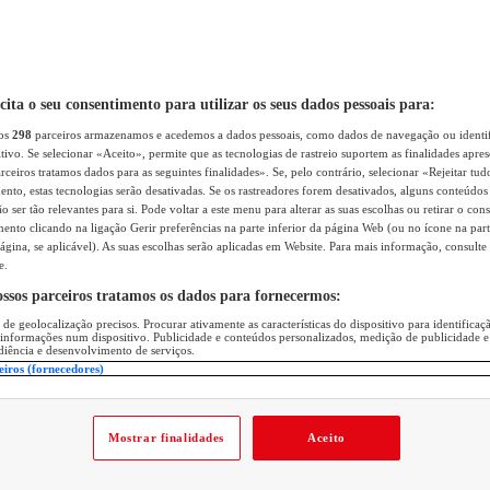
icita o seu consentimento para utilizar os seus dados pessoais para:
sos
298
parceiros armazenamos e acedemos a dados pessoais, como dados de navegação ou identif
itivo. Se selecionar «Aceito», permite que as tecnologias de rastreio suportem as finalidades apr
rceiros tratamos dados para as seguintes finalidades». Se, pelo contrário, selecionar «Rejeitar tud
ento, estas tecnologias serão desativadas. Se os rastreadores forem desativados, alguns conteúdo
 ser tão relevantes para si. Pode voltar a este menu para alterar as suas escolhas ou retirar o con
nto clicando na ligação Gerir preferências na parte inferior da página Web (ou no ícone na part
ágina, se aplicável). As suas escolhas serão aplicadas em Website. Para mais informação, consulte 
e.
ossos parceiros tratamos os dados para fornecermos:
 de geolocalização precisos. Procurar ativamente as características do dispositivo para identifica
 informações num dispositivo. Publicidade e conteúdos personalizados, medição de publicidade e
diência e desenvolvimento de serviços.
eiros (fornecedores)
Mostrar finalidades
Aceito