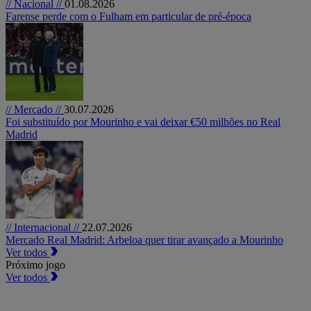
// Nacional //
01.08.2026
Farense perde com o Fulham em particular de pré-época
// Mercado //
30.07.2026
Foi substituído por Mourinho e vai deixar €50 milhões no Real
Madrid
// Internacional //
22.07.2026
Mercado Real Madrid: Arbeloa quer tirar avançado a Mourinho
Ver todos
Próximo jogo
Ver todos