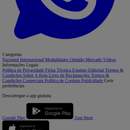
Categorias
Nacional
Internacional
Modalidades
Opinião
Mercado
Vídeos
Informações Legais
Política de Privacidade
Ficha Técnica
Estatuto Editorial
Termos &
Condições
Sobre A Bola
Livro de Reclamações
Termos &
Condições Comerciais
Política de Cookies
Publicidade
Gerir
preferências
Descarregue a
app gratuita
Google Play
App Store