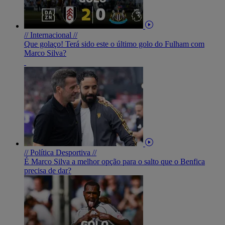
// Internacional //
Que golaço! Terá sido este o último golo do Fulham com
Marco Silva?
// Política Desportiva //
É Marco Silva a melhor opção para o salto que o Benfica
precisa de dar?