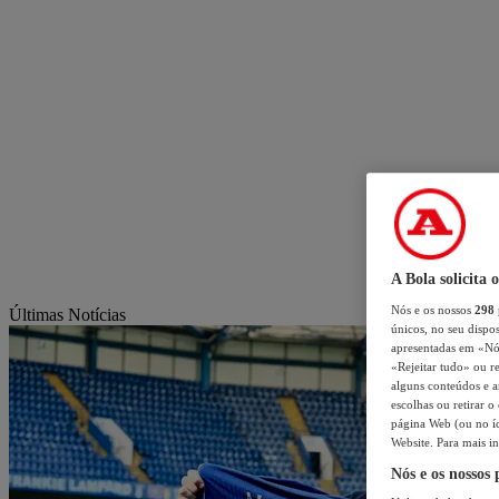
A Bola solicita 
Nós e os nossos
298
Últimas Notícias
únicos, no seu dispos
apresentadas em «Nós 
«Rejeitar tudo» ou re
alguns conteúdos e an
escolhas ou retirar 
página Web (ou no íc
Website. Para mais in
Nós e os nossos