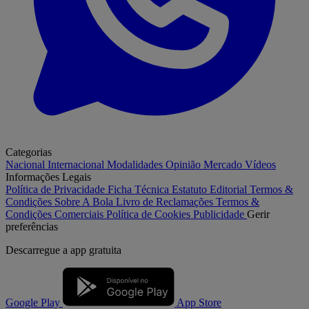
Categorias
Nacional
Internacional
Modalidades
Opinião
Mercado
Vídeos
Informações Legais
Política de Privacidade
Ficha Técnica
Estatuto Editorial
Termos &
Condições
Sobre A Bola
Livro de Reclamações
Termos &
Condições Comerciais
Política de Cookies
Publicidade
Gerir
preferências
Descarregue a
app gratuita
Google Play
App Store