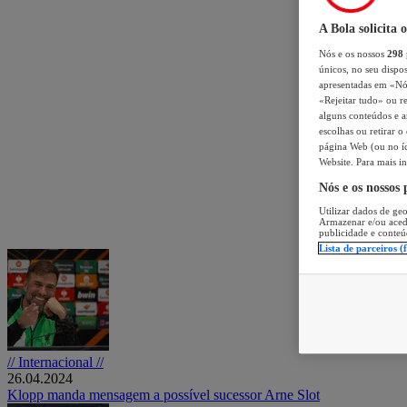
A Bola solicita 
Nós e os nossos
298
únicos, no seu dispos
apresentadas em «Nós 
«Rejeitar tudo» ou re
alguns conteúdos e an
escolhas ou retirar 
página Web (ou no íc
Website. Para mais in
Nós e os nossos
Utilizar dados de geo
Armazenar e/ou aced
publicidade e conteú
Lista de parceiros (
// Internacional //
26.04.2024
Klopp manda mensagem a possível sucessor Arne Slot