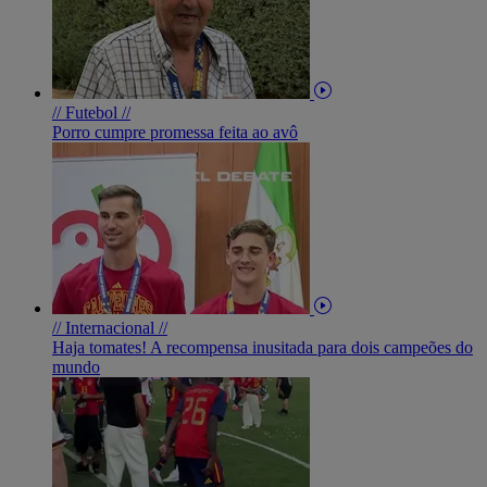
// Futebol //
Porro cumpre promessa feita ao avô
// Internacional //
Haja tomates! A recompensa inusitada para dois campeões do
mundo