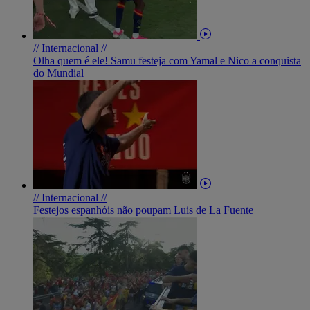
// Internacional //
Olha quem é ele! Samu festeja com Yamal e Nico a conquista
do Mundial
// Internacional //
Festejos espanhóis não poupam Luis de La Fuente