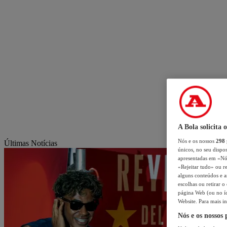
A Bola solicita 
Nós e os nossos
298
Últimas Notícias
únicos, no seu dispos
apresentadas em «Nós 
«Rejeitar tudo» ou re
alguns conteúdos e an
escolhas ou retirar 
página Web (ou no íc
Website. Para mais in
Nós e os nossos