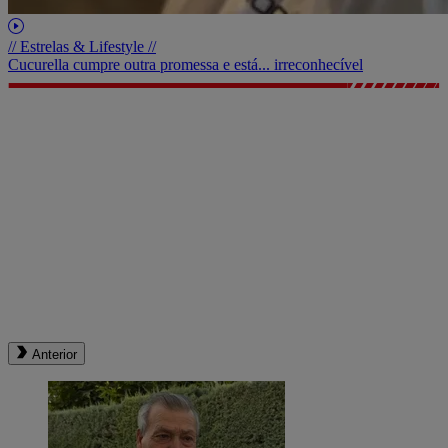
// Estrelas & Lifestyle //
Cucurella cumpre outra promessa e está... irreconhecível
Anterior