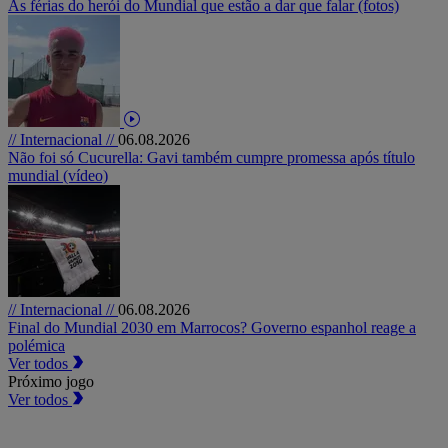
As férias do herói do Mundial que estão a dar que falar (fotos)
// Internacional //
06.08.2026
Não foi só Cucurella: Gavi também cumpre promessa após título
mundial (vídeo)
// Internacional //
06.08.2026
Final do Mundial 2030 em Marrocos? Governo espanhol reage a
polémica
Ver todos
Próximo jogo
Ver todos