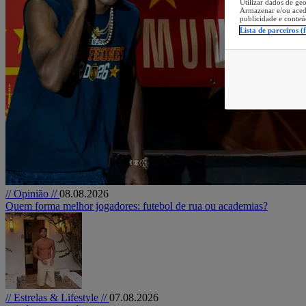
Utilizar dados de geo
Armazenar e/ou aced
publicidade e conteú
Lista de parceiros (
// Opinião //
08.08.2026
Quem forma melhor jogadores: futebol de rua ou academias?
// Estrelas & Lifestyle //
07.08.2026