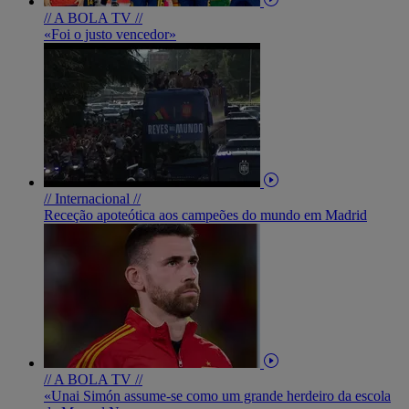
// A BOLA TV //
«Foi o justo vencedor»
// Internacional //
Receção apoteótica aos campeões do mundo em Madrid
// A BOLA TV //
«Unai Simón assume-se como um grande herdeiro da escola