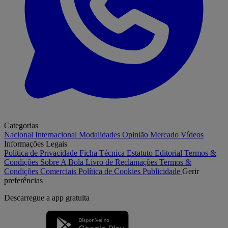
Categorias
Nacional
Internacional
Modalidades
Opinião
Mercado
Vídeos
Informações Legais
Política de Privacidade
Ficha Técnica
Estatuto Editorial
Termos &
Condições
Sobre A Bola
Livro de Reclamações
Termos &
Condições Comerciais
Política de Cookies
Publicidade
Gerir
preferências
Descarregue a
app gratuita