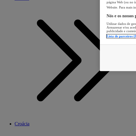
página Web (ou no íc
Website. Para mais in
Nós e os nossos
Utilizar dados de geo
Armazenar e/ou aced
publicidade e conteú
Lista de parceiros (
Croácia