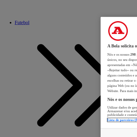
Futebol
A Bola solicita 
Nós e os nossos
298
únicos, no seu dispos
apresentadas em «Nós 
«Rejeitar tudo» ou re
alguns conteúdos e an
escolhas ou retirar 
página Web (ou no íc
Website. Para mais in
Nós e os nossos
Utilizar dados de geo
Armazenar e/ou aced
publicidade e conteú
Lista de parceiros (