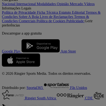
Nacional
Internacional
Modalidades
Opinião
Mercado
Vídeos
Informações Legais
Política de Privacidade
Ficha Técnica
Estatuto Editorial
Termos &
Condições
Sobre A Bola
Livro de Reclamações
Termos &
Condições Comerciais
Política de Cookies
Publicidade
Gerir
preferências
Descarregue a
app gratuita
Google Play
App Store
© 2026 Ringier Sports Media. Todos os direitos reservados.
Distribuído por:
Sportal365
Fãs Unidos
Ringier South Africa
CDE