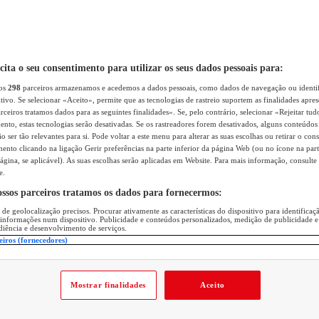
icita o seu consentimento para utilizar os seus dados pessoais para:
sos
298
parceiros armazenamos e acedemos a dados pessoais, como dados de navegação ou identif
itivo. Se selecionar «Aceito», permite que as tecnologias de rastreio suportem as finalidades apr
rceiros tratamos dados para as seguintes finalidades». Se, pelo contrário, selecionar «Rejeitar tud
ento, estas tecnologias serão desativadas. Se os rastreadores forem desativados, alguns conteúdo
 ser tão relevantes para si. Pode voltar a este menu para alterar as suas escolhas ou retirar o con
nto clicando na ligação Gerir preferências na parte inferior da página Web (ou no ícone na part
ágina, se aplicável). As suas escolhas serão aplicadas em Website. Para mais informação, consulte 
e.
ossos parceiros tratamos os dados para fornecermos:
 de geolocalização precisos. Procurar ativamente as características do dispositivo para identifica
 informações num dispositivo. Publicidade e conteúdos personalizados, medição de publicidade e
diência e desenvolvimento de serviços.
eiros (fornecedores)
Mostrar finalidades
Aceito