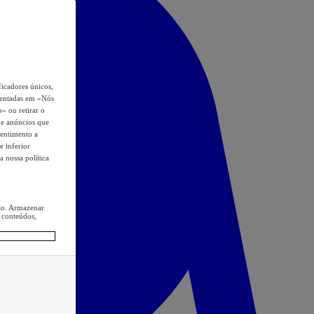
icadores únicos,
esentadas em «Nós
o» ou retirar o
s e anúncios que
sentimento a
e inferior
a nossa política
ção. Armazenar
 conteúdos,