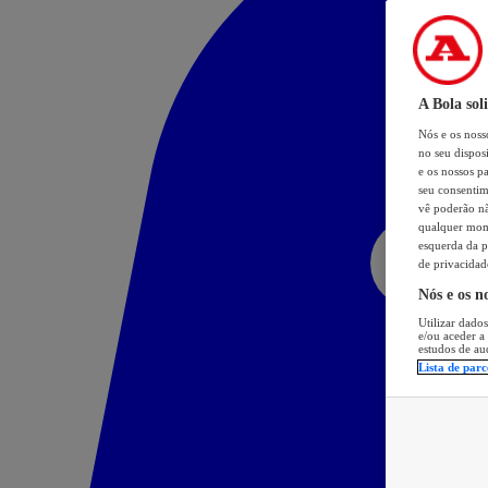
A Bola sol
Nós e os nos
no seu dispos
e os nossos pa
seu consentim
vê poderão não
qualquer mome
esquerda da p
de privacidad
Nós e os n
Utilizar dados
e/ou aceder a
estudos de au
Lista de parc