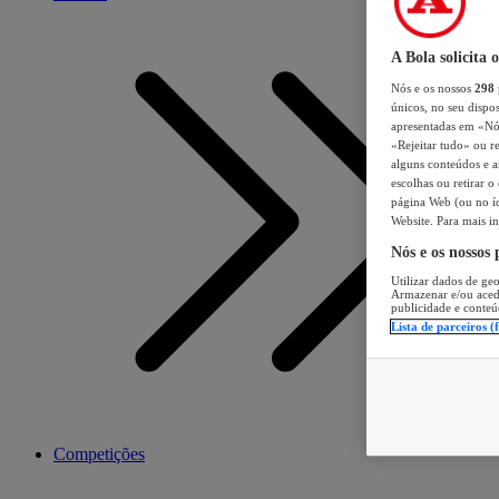
A Bola solicita 
Nós e os nossos
298
únicos, no seu dispos
apresentadas em «Nós 
«Rejeitar tudo» ou re
alguns conteúdos e an
escolhas ou retirar 
página Web (ou no íc
Website. Para mais in
Nós e os nossos
Utilizar dados de geo
Armazenar e/ou aced
publicidade e conteú
Lista de parceiros (
Competições