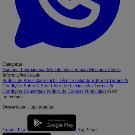
Categorias
Nacional
Internacional
Modalidades
Opinião
Mercado
Vídeos
Informações Legais
Política de Privacidade
Ficha Técnica
Estatuto Editorial
Termos &
Condições
Sobre A Bola
Livro de Reclamações
Termos &
Condições Comerciais
Política de Cookies
Publicidade
Gerir
preferências
Descarregue a
app gratuita
Google Play
App Store