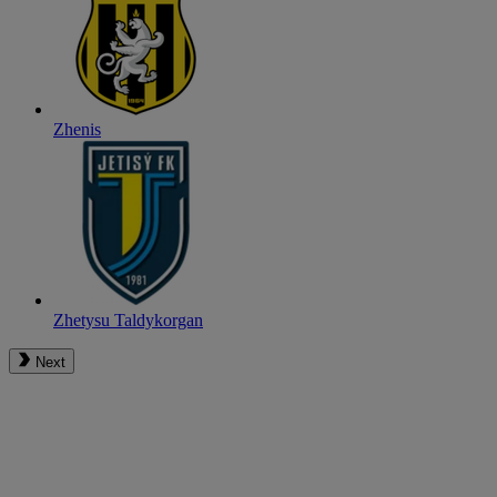
Zhenis
Zhetysu Taldykorgan
Next