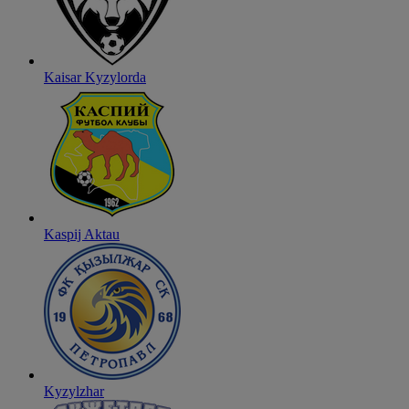
Kaisar Kyzylorda
Kaspij Aktau
Kyzylzhar