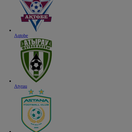
Aqtobe
Atyrau