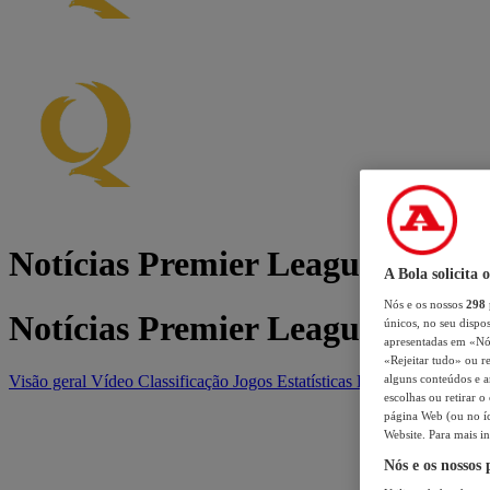
Notícias Premier League
A Bola solicita 
Nós e os nossos
298
Notícias Premier League
únicos, no seu dispos
apresentadas em «Nós 
«Rejeitar tudo» ou re
Visão geral
Vídeo
Classificação
Jogos
Estatísticas
Equipas
alguns conteúdos e an
escolhas ou retirar 
página Web (ou no íc
Website. Para mais in
Nós e os nossos