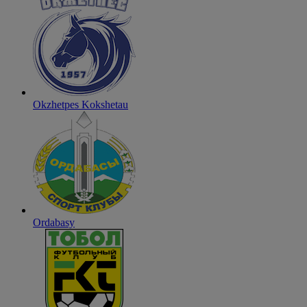
Okzhetpes Kokshetau
Ordabasy