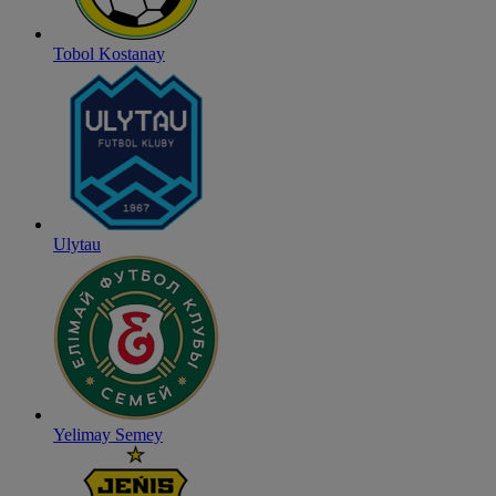
Tobol Kostanay
Ulytau
Yelimay Semey