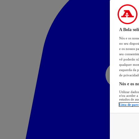
A Bola sol
Nós e os nos
no seu dispos
e os nossos pa
seu consentim
vê poderão não
qualquer mome
esquerda da p
de privacidad
Nós e os n
Utilizar dados
e/ou aceder a
estudos de au
Lista de parc