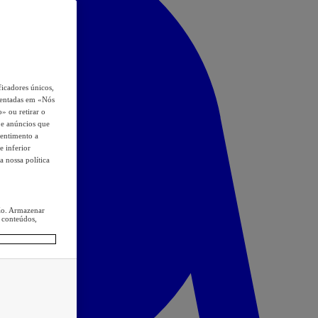
icadores únicos,
esentadas em «Nós
o» ou retirar o
s e anúncios que
sentimento a
e inferior
a nossa política
ção. Armazenar
 conteúdos,