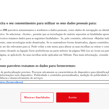
icita o seu consentimento para utilizar os seus dados pessoais para:
sos
298
parceiros armazenamos e acedemos a dados pessoais, como dados de navegação ou identif
itivo. Se selecionar «Aceito», permite que as tecnologias de rastreio suportem as finalidades apr
rceiros tratamos dados para as seguintes finalidades». Se, pelo contrário, selecionar «Rejeitar tud
ento, estas tecnologias serão desativadas. Se os rastreadores forem desativados, alguns conteúdo
 ser tão relevantes para si. Pode voltar a este menu para alterar as suas escolhas ou retirar o con
nto clicando na ligação Gerir preferências na parte inferior da página Web (ou no ícone na part
ágina, se aplicável). As suas escolhas serão aplicadas em Website. Para mais informação, consulte 
e.
ossos parceiros tratamos os dados para fornecermos:
 de geolocalização precisos. Procurar ativamente as características do dispositivo para identifica
 informações num dispositivo. Publicidade e conteúdos personalizados, medição de publicidade e
diência e desenvolvimento de serviços.
eiros (fornecedores)
Mostrar finalidades
Aceito