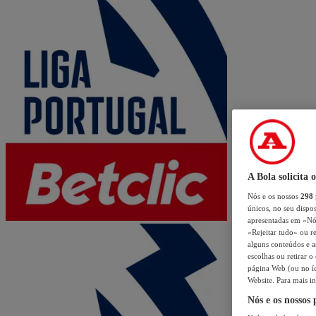
A Bola solicita 
Nós e os nossos
298
únicos, no seu dispos
apresentadas em «Nós 
«Rejeitar tudo» ou re
alguns conteúdos e an
escolhas ou retirar 
página Web (ou no íc
Website. Para mais in
Nós e os nossos