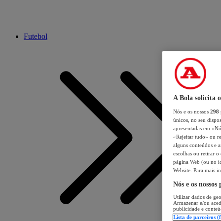
Futebol
A Bola solicita 
Nós e os nossos
298
únicos, no seu dispos
apresentadas em «Nós 
«Rejeitar tudo» ou re
alguns conteúdos e an
escolhas ou retirar 
página Web (ou no íc
Website. Para mais in
Nós e os nossos
Utilizar dados de geo
Armazenar e/ou aced
publicidade e conteú
Lista de parceiros (