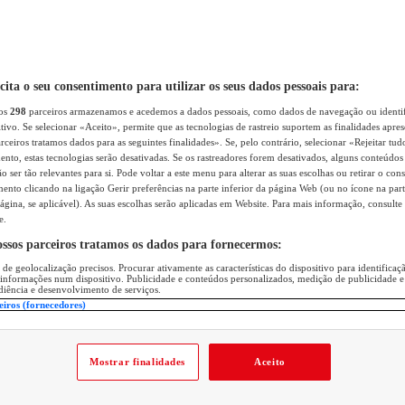
icita o seu consentimento para utilizar os seus dados pessoais para:
sos
298
parceiros armazenamos e acedemos a dados pessoais, como dados de navegação ou identif
itivo. Se selecionar «Aceito», permite que as tecnologias de rastreio suportem as finalidades apr
rceiros tratamos dados para as seguintes finalidades». Se, pelo contrário, selecionar «Rejeitar tud
ento, estas tecnologias serão desativadas. Se os rastreadores forem desativados, alguns conteúdo
 ser tão relevantes para si. Pode voltar a este menu para alterar as suas escolhas ou retirar o con
nto clicando na ligação Gerir preferências na parte inferior da página Web (ou no ícone na part
ágina, se aplicável). As suas escolhas serão aplicadas em Website. Para mais informação, consulte 
e.
ossos parceiros tratamos os dados para fornecermos:
 de geolocalização precisos. Procurar ativamente as características do dispositivo para identifica
 informações num dispositivo. Publicidade e conteúdos personalizados, medição de publicidade e
diência e desenvolvimento de serviços.
eiros (fornecedores)
Mostrar finalidades
Aceito