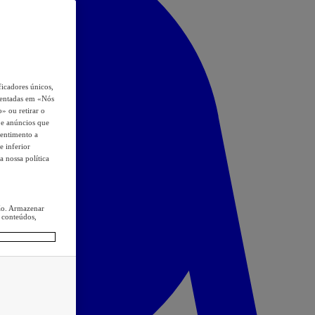
icadores únicos,
esentadas em «Nós
o» ou retirar o
s e anúncios que
sentimento a
e inferior
a nossa política
ção. Armazenar
 conteúdos,