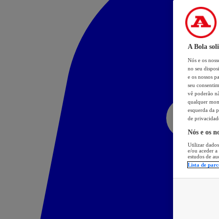
A Bola sol
Nós e os nos
no seu dispos
e os nossos pa
seu consentim
vê poderão não
qualquer mome
esquerda da p
de privacidad
Nós e os n
Utilizar dados
e/ou aceder a
estudos de au
Lista de parc