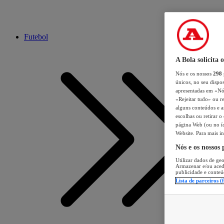
Futebol
A Bola solicita 
Nós e os nossos
298
únicos, no seu dispos
apresentadas em «Nós 
«Rejeitar tudo» ou re
alguns conteúdos e an
escolhas ou retirar 
página Web (ou no íc
Website. Para mais in
Nós e os nossos
Utilizar dados de geo
Armazenar e/ou aced
publicidade e conteú
Lista de parceiros (