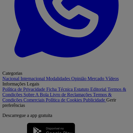
Categorias
Nacional
Internacional
Modalidades
Opinião
Mercado
Vídeos
Informações Legais
Política de Privacidade
Ficha Técnica
Estatuto Editorial
Termos &
Condições
Sobre A Bola
Livro de Reclamações
Termos &
Condições Comerciais
Política de Cookies
Publicidade
Gerir
preferências
Descarregue a
app gratuita