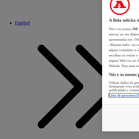
A Bola solicita 
Futebol
Nós e os nossos
298
únicos, no seu dispos
apresentadas em «Nós 
«Rejeitar tudo» ou re
alguns conteúdos e an
escolhas ou retirar 
página Web (ou no íc
Website. Para mais in
Nós e os nossos
Utilizar dados de geo
Armazenar e/ou aced
publicidade e conteú
Lista de parceiros (