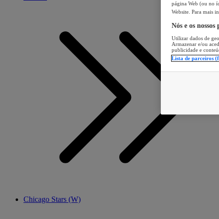
página Web (ou no íc
Website. Para mais in
Nós e os nossos
Utilizar dados de geo
Armazenar e/ou aced
publicidade e conteú
Lista de parceiros (
Chicago Stars (W)