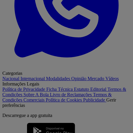
Categorias
Nacional
Internacional
Modalidades
Opinião
Mercado
Vídeos
Informações Legais
Política de Privacidade
Ficha Técnica
Estatuto Editorial
Termos &
Condições
Sobre A Bola
Livro de Reclamações
Termos &
Condições Comerciais
Política de Cookies
Publicidade
Gerir
preferências
Descarregue a
app gratuita