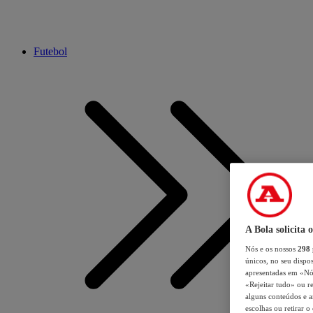
Futebol
A Bola solicita 
Nós e os nossos
298
únicos, no seu dispos
apresentadas em «Nós 
«Rejeitar tudo» ou re
alguns conteúdos e an
escolhas ou retirar 