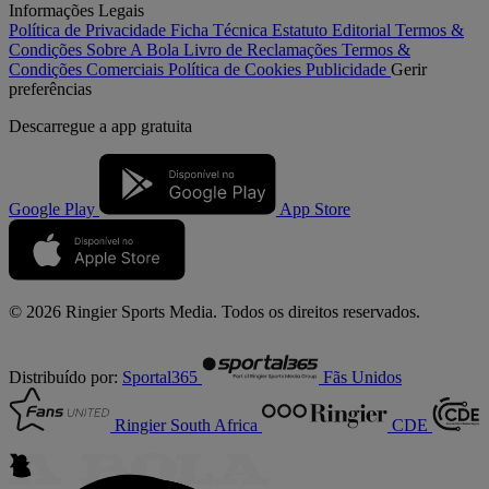
Informações Legais
Política de Privacidade
Ficha Técnica
Estatuto Editorial
Termos &
Condições
Sobre A Bola
Livro de Reclamações
Termos &
Condições Comerciais
Política de Cookies
Publicidade
Gerir
preferências
Descarregue a
app gratuita
Google Play
App Store
© 2026 Ringier Sports Media. Todos os direitos reservados.
Distribuído por:
Sportal365
Fãs Unidos
Ringier South Africa
CDE