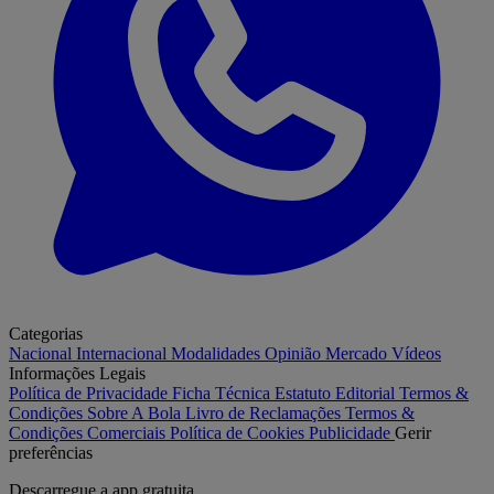
Categorias
Nacional
Internacional
Modalidades
Opinião
Mercado
Vídeos
Informações Legais
Política de Privacidade
Ficha Técnica
Estatuto Editorial
Termos &
Condições
Sobre A Bola
Livro de Reclamações
Termos &
Condições Comerciais
Política de Cookies
Publicidade
Gerir
preferências
Descarregue a
app gratuita