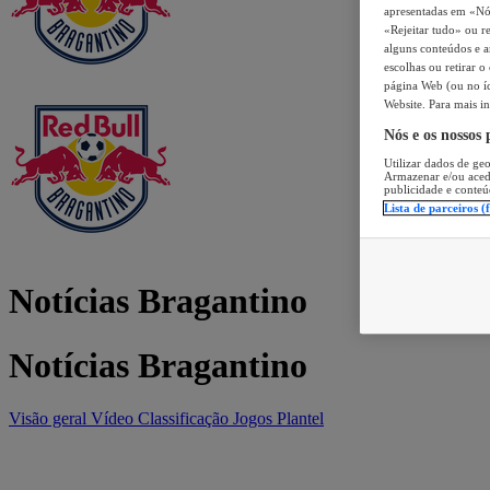
apresentadas em «Nós 
«Rejeitar tudo» ou re
alguns conteúdos e an
escolhas ou retirar 
página Web (ou no íc
Website. Para mais in
Nós e os nossos
Utilizar dados de geo
Armazenar e/ou aced
publicidade e conteú
Lista de parceiros (
Notícias Bragantino
Notícias Bragantino
Visão geral
Vídeo
Classificação
Jogos
Plantel