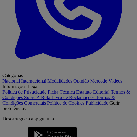
Categorias
Nacional
Internacional
Modalidades
Opinião
Mercado
Vídeos
Informações Legais
Política de Privacidade
Ficha Técnica
Estatuto Editorial
Termos &
Condições
Sobre A Bola
Livro de Reclamações
Termos &
Condições Comerciais
Política de Cookies
Publicidade
Gerir
preferências
Descarregue a
app gratuita