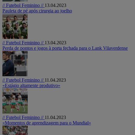
// Futebol Feminino //
13.04.2023
Pauleta de pé após cirurgia ao joelho
// Futebol Feminino //
13.04.2023
Perda de pontos e jogos à porta fechada para o Lank Vilaverdense
// Futebol Feminino //
11.04.2023
«Estágio altamente produtivo»
// Futebol Feminino //
11.04.2023
«Momentos de aprendizagem para o Mundial»