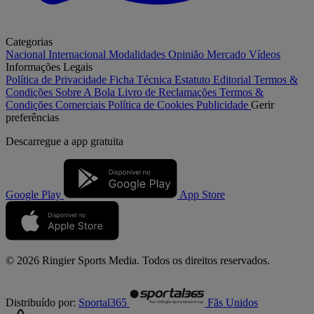
Categorias
Nacional
Internacional
Modalidades
Opinião
Mercado
Vídeos
Informações Legais
Política de Privacidade
Ficha Técnica
Estatuto Editorial
Termos &
Condições
Sobre A Bola
Livro de Reclamações
Termos &
Condições Comerciais
Política de Cookies
Publicidade
Gerir
preferências
Descarregue a
app gratuita
Google Play
App Store
© 2026 Ringier Sports Media. Todos os direitos reservados.
Distribuído por:
Sportal365
Fãs Unidos