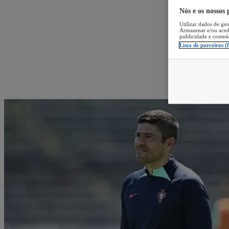
Nós e os nossos
Utilizar dados de geo
Armazenar e/ou aced
publicidade e conteú
Lista de parceiros (