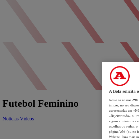
A Bola solicita 
Futebol Feminino
Nós e os nossos
298
únicos, no seu dispos
apresentadas em «Nós 
«Rejeitar tudo» ou re
Notícias
Vídeos
alguns conteúdos e an
escolhas ou retirar 
página Web (ou no íc
Website. Para mais in