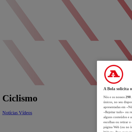
A Bola solicita 
Ciclismo
Nós e os nossos
298
únicos, no seu dispos
apresentadas em «Nós 
Notícias
Vídeos
«Rejeitar tudo» ou re
alguns conteúdos e an
escolhas ou retirar 
página Web (ou no íc