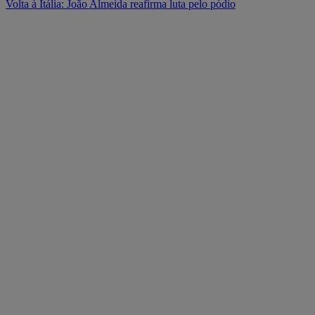
Volta à Itália: João Almeida reafirma luta pelo pódio