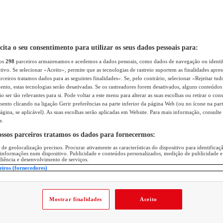
icita o seu consentimento para utilizar os seus dados pessoais para:
sos
298
parceiros armazenamos e acedemos a dados pessoais, como dados de navegação ou identif
itivo. Se selecionar «Aceito», permite que as tecnologias de rastreio suportem as finalidades apr
rceiros tratamos dados para as seguintes finalidades». Se, pelo contrário, selecionar «Rejeitar tud
ento, estas tecnologias serão desativadas. Se os rastreadores forem desativados, alguns conteúdo
 ser tão relevantes para si. Pode voltar a este menu para alterar as suas escolhas ou retirar o con
nto clicando na ligação Gerir preferências na parte inferior da página Web (ou no ícone na part
ágina, se aplicável). As suas escolhas serão aplicadas em Website. Para mais informação, consulte 
e.
ossos parceiros tratamos os dados para fornecermos:
 de geolocalização precisos. Procurar ativamente as características do dispositivo para identifica
 informações num dispositivo. Publicidade e conteúdos personalizados, medição de publicidade e
diência e desenvolvimento de serviços.
eiros (fornecedores)
Mostrar finalidades
Aceito