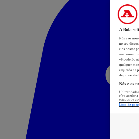
A Bola sol
Nós e os nos
no seu dispos
e os nossos pa
seu consentim
vê poderão não
qualquer mome
esquerda da p
de privacidad
Nós e os n
Utilizar dados
e/ou aceder a
estudos de au
Lista de parc