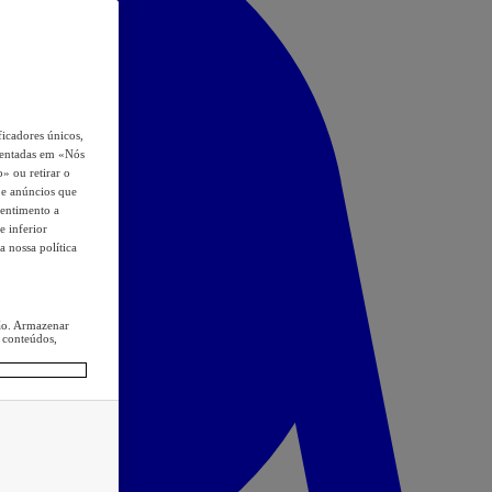
icadores únicos,
esentadas em «Nós
o» ou retirar o
s e anúncios que
sentimento a
e inferior
a nossa política
ção. Armazenar
 conteúdos,