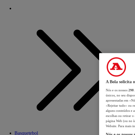
A Bola solicita 
Nós e os nossos
298
únicos, no seu dispos
apresentadas em «Nós 
«Rejeitar tudo» ou re
alguns conteúdos e an
escolhas ou retirar 
página Web (ou no íc
Website. Para mais in
Basquetebol
Nós e os nossos