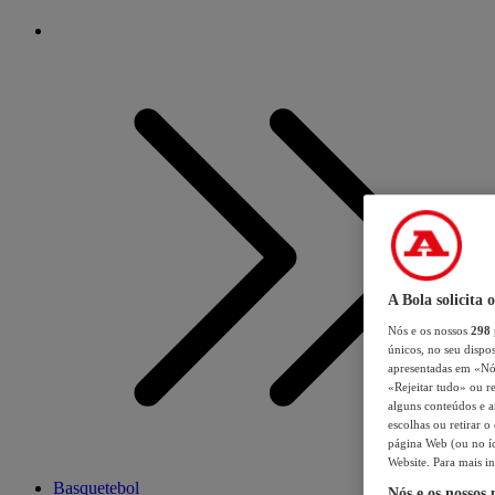
A Bola solicita 
Nós e os nossos
298
únicos, no seu dispos
apresentadas em «Nós 
«Rejeitar tudo» ou re
alguns conteúdos e an
escolhas ou retirar 
página Web (ou no íc
Website. Para mais in
Basquetebol
Nós e os nossos