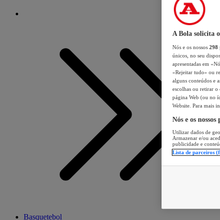
A Bola solicita 
Nós e os nossos
298
únicos, no seu dispos
apresentadas em «Nós 
«Rejeitar tudo» ou re
alguns conteúdos e an
escolhas ou retirar 
página Web (ou no íc
Website. Para mais in
Nós e os nossos
Utilizar dados de geo
Armazenar e/ou aced
publicidade e conteú
Lista de parceiros (
Basquetebol